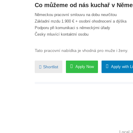
Co můžeme od nás kuchař v Něme
Německou pracovní smlouvu na dobu neurčitou
Základní mzdu 1.900 € + osobní ohodnocení a dýška
Podporu při komunikaci s německými úřady
Česky mluvící kontaktní osobu
Tato pracovní nabídka je vhodná pro muže i ženy.
Shortlist
Apply Now
Apply with L
ABOUT US
JOB 
Local 