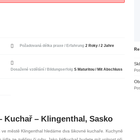
Požadovaná délka praxe / Erfahrung
2 Roky / 2 Jahre
Re
Skl
Dosažené vzdělání / Bildungserfolg
S Maturitou / Mit Abschluss
Pos
Ob
Pos
 Kuchař – Klingenthal, Sasko
i ve městě Klingenthal hledáme dva šikovné kuchaře. Kuchyně
ídla ze zvěřiny či ryby. Jako šéfkuchař budete mít volnost při