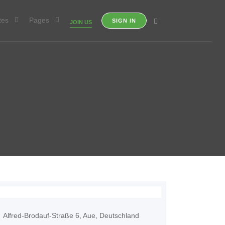
tes
Pages
SIGN IN
JOIN US
Alfred-Brodauf-Straße 6, Aue, Deutschland