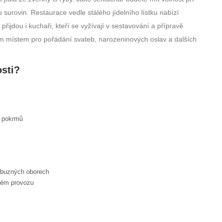
 surovin. Restaurace vedle stálého jídelního lístku nabízí
ijdou i kuchaři, kteří se vyžívají v sestavování a přípravě
ným místem pro pořádání svateb, narozeninových oslav a dalších
osti?
h pokrmů
říbuzných oborech
nném provozu