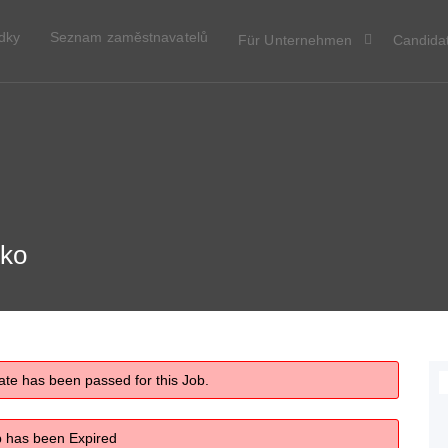
ídky
Seznam zaměstnavatelů
Für Unternehmen
Candida
cko
ate has been passed for this Job.
b has been Expired