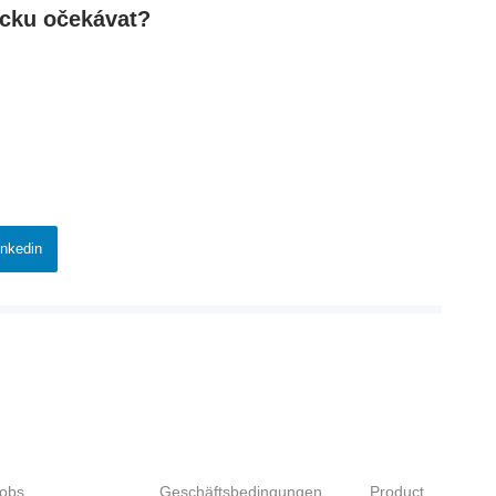
cku očekávat?
inkedin
SEEKERS
UNTERNEHMER
SITE MAP
Jobs
Geschäftsbedingungen
Product