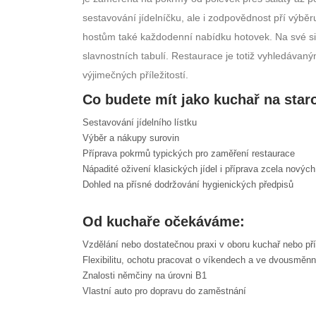
sestavování jídelníčku, ale i zodpovědnost pří výběru
hostům také každodenní nabídku hotovek. Na své si př
slavnostních tabulí. Restaurace je totiž vyhledáva
výjimečných příležitostí.
Co budete mít jako kuchař na star
Sestavování jídelního lístku
Výběr a nákupy surovin
Příprava pokrmů typických pro zaměření restaurace
Nápadité oživení klasických jídel i příprava zcela novýc
Dohled na přísné dodržování hygienických předpisů
Od kuchaře očekáváme:
Vzdělání nebo dostatečnou praxi v oboru kuchař nebo p
Flexibilitu, ochotu pracovat o víkendech a ve dvousmě
Znalosti němčiny na úrovni B1
Vlastní auto pro dopravu do zaměstnání