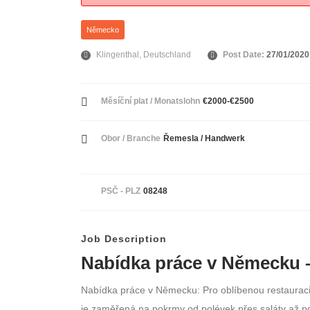
Německo
Klingenthal, Deutschland
Post Date:
27/01/2020
Měsíční plat / Monatslohn
€2000-€2500
Obor / Branche
Řemesla / Handwerk
PSČ - PLZ
08248
Job Description
Nabídka práce v Německu –
Nabídka práce v Německu: Pro oblíbenou restaurac
je zaměřená na pokrmy od polévek přes saláty až po j