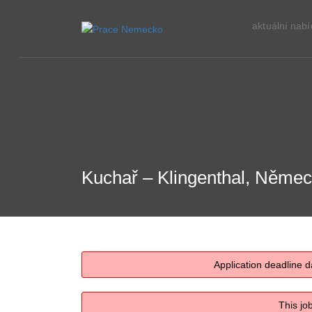
aktuální nab
Kuchař – Klingenthal, Něme
Application deadline d
This jo