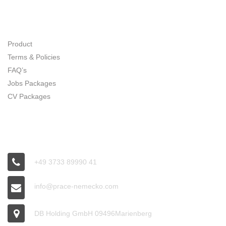
SITE MAP
Product
Terms & Policies
FAQ’s
Jobs Packages
CV Packages
CONNECT
+49 3733 89990 41
info@prace-nemecko.com
DB Holding GmbH 09496Marienberg