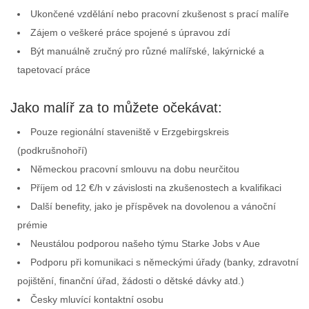
Ukončené vzdělání nebo pracovní zkušenost s prací malíře
Zájem o veškeré práce spojené s úpravou zdí
Být manuálně zručný pro různé malířské, lakýrnické a
tapetovací práce
Jako malíř za to můžete očekávat:
Pouze regionální staveniště v Erzgebirgskreis
(podkrušnohoří)
Německou pracovní smlouvu na dobu neurčitou
Příjem od 12 €/h v závislosti na zkušenostech a kvalifikaci
Další benefity, jako je příspěvek na dovolenou a vánoční
prémie
Neustálou podporou našeho týmu Starke Jobs v Aue
Podporu při komunikaci s německými úřady (banky, zdravotní
pojištění, finanční úřad, žádosti o dětské dávky atd.)
Česky mluvící kontaktní osobu