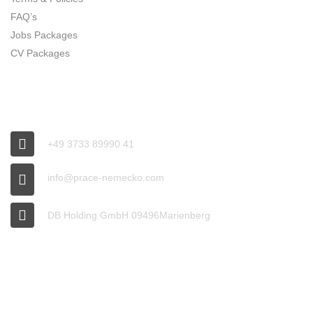
FAQ’s
Jobs Packages
CV Packages
CONNECT
+49 3733 89990 41
info@prace-nemecko.com
DB Holding GmbH 09496Marienberg
OFFICE HOURS
9:00 - 16:00