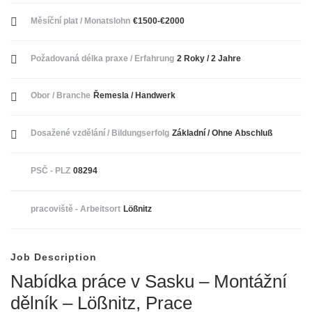
Měsíční plat / Monatslohn
€1500-€2000
Požadovaná délka praxe / Erfahrung
2 Roky / 2 Jahre
Obor / Branche
Řemesla / Handwerk
Dosažené vzdělání / Bildungserfolg
Základní / Ohne Abschluß
PSČ - PLZ
08294
pracoviště - Arbeitsort
Lößnitz
Job Description
Nabídka práce v Sasku – Montážní
dělník – Lößnitz, Prace