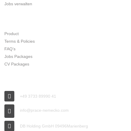
Jobs verwalten
SITE MAP
Product
Terms & Policies
FAQ’s
Jobs Packages
CV Packages
CONNECT
+49 3733 89990 41
info@prace-nemecko.com
DB Holding GmbH 09496Marienberg