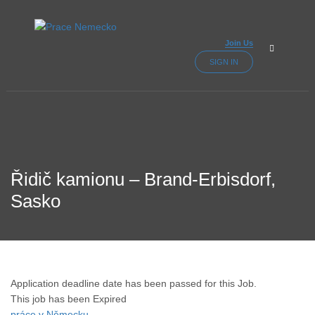
Join Us
SIGN IN
Řidič kamionu – Brand-Erbisdorf,
Sasko
Application deadline date has been passed for this Job.
This job has been Expired
práce v Německu