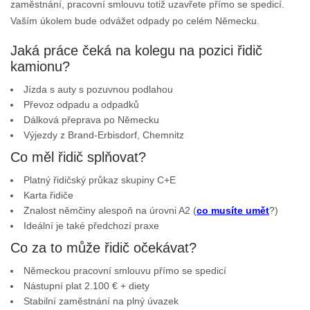
zaměstnání, pracovní smlouvu totiž uzavřete přímo se spedicí.
Vaším úkolem bude odvážet odpady po celém Německu.
Jaká práce čeká na kolegu na pozici řidič
kamionu?
Jízda s auty s pozuvnou podlahou
Převoz odpadu a odpadků
Dálková přeprava po Německu
Výjezdy z Brand-Erbisdorf, Chemnitz
Co měl řidič splňovat?
Platný řidičský průkaz skupiny C+E
Karta řidiče
Znalost němčiny alespoň na úrovni A2 (
co musíte umět
?)
Ideální je také předchozí praxe
Co za to může řidič očekávat?
Německou pracovní smlouvu přímo se spedicí
Nástupní plat 2.100 € + diety
Stabilní zaměstnání na plný úvazek