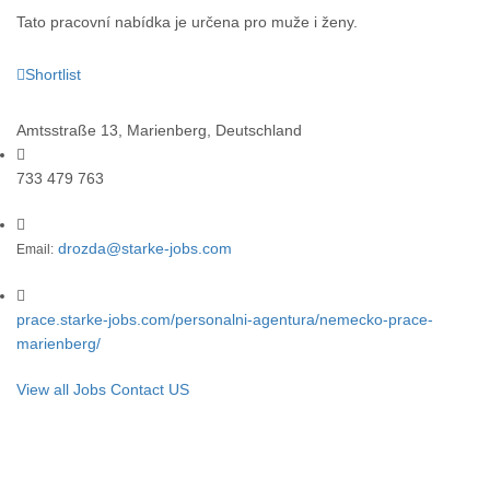
Tato pracovní nabídka je určena pro muže i ženy.
Shortlist
Apply Now
Apply with Linkedin
Amtsstraße 13, Marienberg, Deutschland
733 479 763
drozda@starke-jobs.com
Email:
prace.starke-jobs.com/personalni-agentura/nemecko-prace-
marienberg/
View all Jobs
Contact US