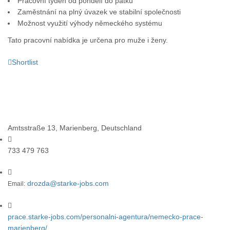
Pracovní týden od pondělí do pátku
Zaměstnání na plný úvazek ve stabilní společnosti
Možnost využití výhody německého systému
Tato pracovní nabídka je určena pro muže i ženy.
Shortlist
Apply Now
Apply with Linkedin
Amtsstraße 13, Marienberg, Deutschland
733 479 763
drozda@starke-jobs.com
Email:
prace.starke-jobs.com/personalni-agentura/nemecko-prace-
marienberg/