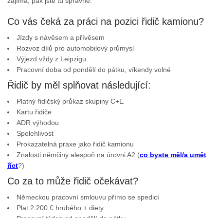
zajímá, pak jste tu správně.
Co vás čeká za práci na pozici řidič kamionu?
Jízdy s návěsem a přívěsem
Rozvoz dílů pro automobilový průmysl
Výjezd vždy z Leipzigu
Pracovní doba od pondělí do pátku, víkendy volné
Řidič by měl splňovat následující:
Platný řidičský průkaz skupiny C+E
Kartu řidiče
ADR výhodou
Spolehlivost
Prokazatelná praxe jako řidič kamionu
Znalosti němčiny alespoň na úrovni A2 (
co byste měl/a umět
říct
?)
Co za to může řidič očekávat?
Německou pracovní smlouvu přímo se spedicí
Plat 2.200 € hrubého + diety