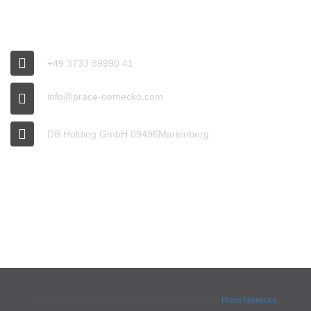
CONNECT
+49 3733 89990 41
info@prace-nemecko.com
DB Holding GmbH 09496Marienberg
OFFICE HOURS
9:00 - 16:00
© 2020 Prace Nemecko All rights reserved. Design by
Prace Nemecko