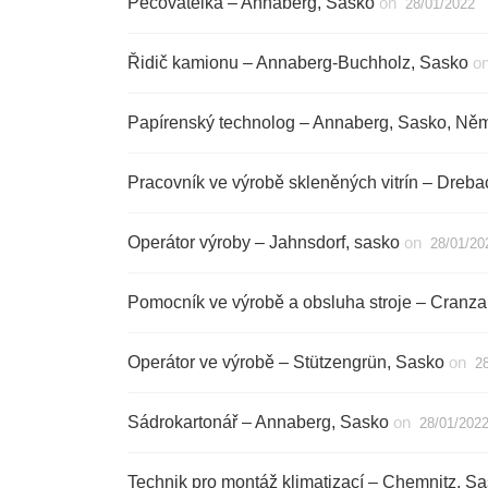
Pečovatelka – Annaberg, Sasko
on
28/01/2022
Řidič kamionu – Annaberg-Buchholz, Sasko
o
Papírenský technolog – Annaberg, Sasko, Ně
Pracovník ve výrobě skleněných vitrín – Dreb
Operátor výroby – Jahnsdorf, sasko
on
28/01/20
Pomocník ve výrobě a obsluha stroje – Cranza
Operátor ve výrobě – Stützengrün, Sasko
on
2
Sádrokartonář – Annaberg, Sasko
on
28/01/202
Technik pro montáž klimatizací – Chemnitz, S