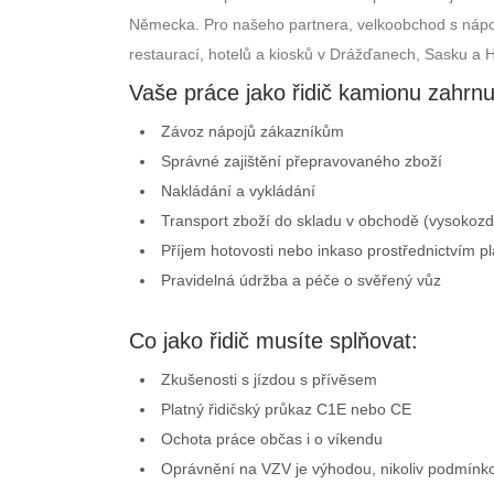
Německa. Pro našeho partnera, velkoobchod s nápoji
restaurací, hotelů a kiosků v Drážďanech, Sasku a H
Vaše práce jako řidič kamionu zahrnu
Závoz nápojů zákazníkům
Správné zajištění přepravovaného zboží
Nakládání a vykládání
Transport zboží do skladu v obchodě (vysokoz
Příjem hotovosti nebo inkaso prostřednictvím p
Pravidelná údržba a péče o svěřený vůz
Co jako řidič musíte splňovat:
Zkušenosti s jízdou s přívěsem
Platný řidičský průkaz C1E nebo CE
Ochota práce občas i o víkendu
Oprávnění na VZV je výhodou, nikoliv podmínk