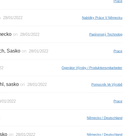
Prace
n
28/01/2022
Nabídky Práce V Německu
mecko
on
28/01/2022
Papírenský Technolog
ach, Sasko
on
28/01/2022
Prace
22
Operátor Výroby / Produktionsmitarbeiter
hl, sasko
on
28/01/2022
Pomocník Ve Výrobě
8/01/2022
Prace
2
Německo / Deutschland
asko
on
28/01/2022
Německo / Deutschland