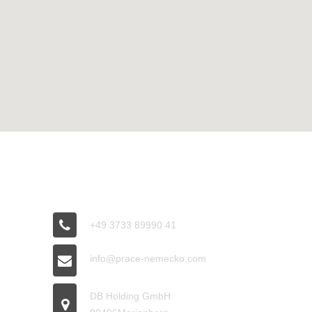
CONNECT
+49 3733 89990 41
info@prace-nemecko.com
DB Holding GmbH