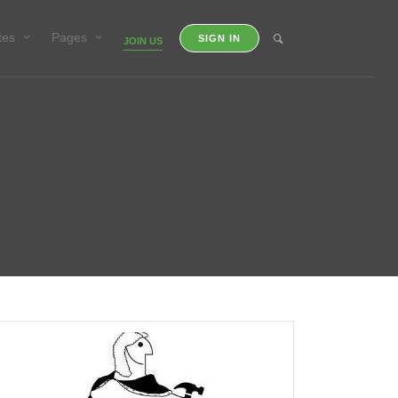
tes
Pages
SIGN IN
JOIN US