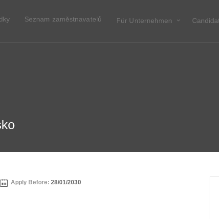
ídky
Seznam zaměstnavatelů
Für Unternehmen
Candida
sko
Apply Before:
28/01/2030