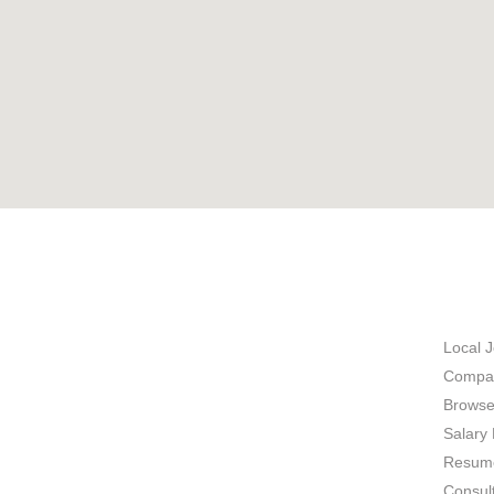
ABOUT US
JOB 
Local 
Compan
Browse
Salary 
Resume
Consul