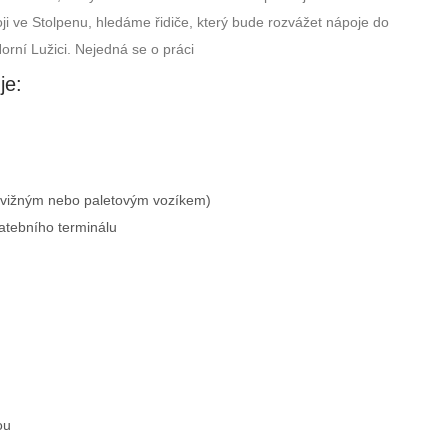
 ve Stolpenu, hledáme řidiče, který bude rozvážet nápoje do
orní Lužici. Nejedná se o práci
je:
dvižným nebo paletovým vozíkem)
latebního terminálu
ou