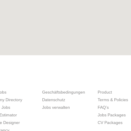
SEEKERS
UNTERNEHMER
SITE MAP
Jobs
Geschäftsbedingungen
Product
y Directory
Datenschutz
Terms & Policies
 Jobs
Jobs verwalten
FAQ’s
Estimator
Jobs Packages
 Designer
CV Packages
tancy