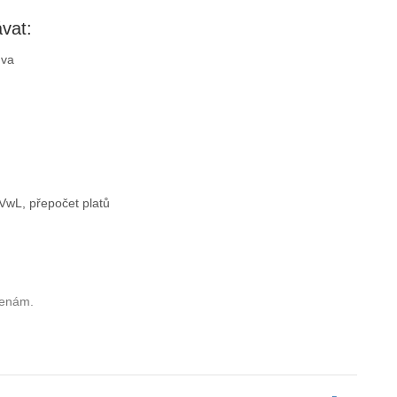
vat:
uva
 VwL, přepočet platů
ženám.