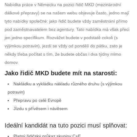
Nabídka práce v Německu na pozici řidič MKD (mezinárodní
dálkové přepravy) se na našem webu objevuje často, jedno mají
tyto nabídky společné: jako řidič budete vždy zaměstnání přímo
pod zaměstnavatelem bez agentury. Tato nabídka má však přeci
jen jedno specifikum. Rozvážet budete v podstatě cokoli (s
výjimkou potravin), jezdí se vždy od pondělí do pátku, zato je
někdy třeba počítat s tím, že budete občas i dva týdny mimo
domov.
Jako řidič MKD budete mít na starosti:
Nakládku a vykládku nákladu různého druhu (s výjimkou
potravin)
Přepravu po celé Evropě
Jízdu s přívěsem i návěsem
Ideální kandidát na tuto pozici musí splňovat:
Platný řidičský průkaz skupiny C+E