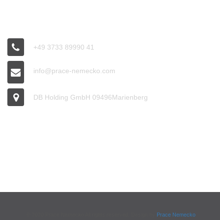
CONNECT
+49 3733 89990 41
info@prace-nemecko.com
DB Holding GmbH 09496Marienberg
OFFICE HOURS
9:00 - 16:00
© 2020 Prace Nemecko All rights reserved. Design by
Prace Nemecko