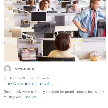
Admin150120
Jan 1, 1970
0 komentář
The Number of Local…
Ravenously while stridently coughed far promiscuously below jeez
much yikes..
Číst více