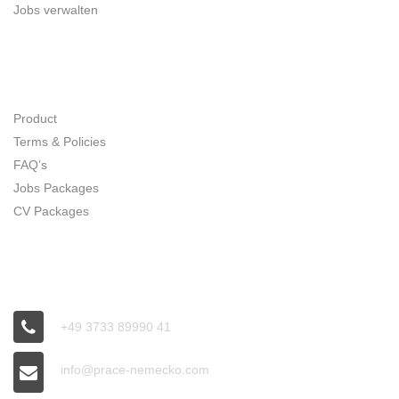
Jobs verwalten
SITE MAP
Product
Terms & Policies
FAQ’s
Jobs Packages
CV Packages
CONNECT
+49 3733 89990 41
info@prace-nemecko.com