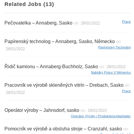
Related Jobs (13)
Prace
Pečovatelka – Annaberg, Sasko
on
28/01/2022
Papírenský technolog – Annaberg, Sasko, Německo
on
Papírenský Technolog
28/01/2022
Řidič kamionu – Annaberg-Buchholz, Sasko
on
28/01/2022
Nabídky Práce V Německu
Pracovník ve výrobě skleněných vitrín – Drebach, Sasko
on
Prace
28/01/2022
Operátor výroby – Jahnsdorf, sasko
on
28/01/2022
Operátor Výroby / Produktionsmitarbeiter
Pomocník ve výrobě a obsluha stroje – Cranzahl, sasko
on