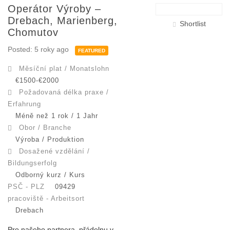
Operátor Výroby –
Drebach, Marienberg,
Shortlist
Chomutov
Posted: 5 roky ago
FEATURED
Měsíční plat / Monatslohn
€1500-€2000
Požadovaná délka praxe /
Erfahrung
Méně než 1 rok / 1 Jahr
Obor / Branche
Výroba / Produktion
Dosažené vzdělání /
Bildungserfolg
Odborný kurz / Kurs
PSČ - PLZ
09429
pracoviště - Arbeitsort
Drebach
Pro našeho partnera, přádelnu v