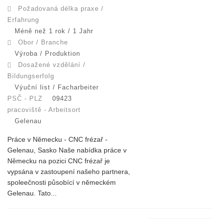
Požadovaná délka praxe /
Erfahrung
Méně než 1 rok / 1 Jahr
Obor / Branche
Výroba / Produktion
Dosažené vzdělání /
Bildungserfolg
Výuční list / Facharbeiter
PSČ - PLZ
09423
pracoviště - Arbeitsort
Gelenau
Práce v Německu - CNC frézař -
Gelenau, Sasko Naše nabídka práce v
Německu na pozici CNC frézař je
vypsána v zastoupení našeho partnera,
spoleečnosti působící v německém
Gelenau. Tato...