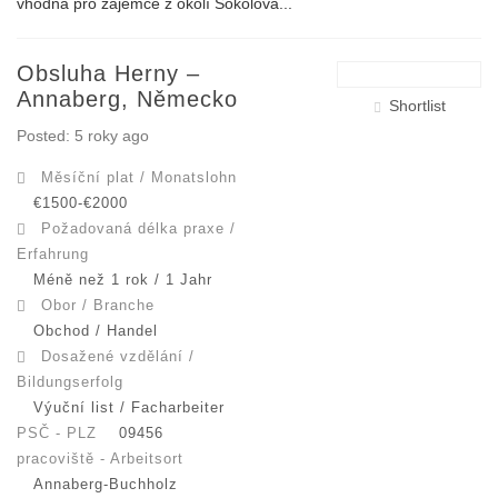
vhodná pro zájemce z okolí Sokolova...
Obsluha Herny –
Annaberg, Německo
Shortlist
Posted: 5 roky ago
Měsíční plat / Monatslohn
€1500-€2000
Požadovaná délka praxe /
Erfahrung
Méně než 1 rok / 1 Jahr
Obor / Branche
Obchod / Handel
Dosažené vzdělání /
Bildungserfolg
Výuční list / Facharbeiter
PSČ - PLZ
09456
pracoviště - Arbeitsort
Annaberg-Buchholz