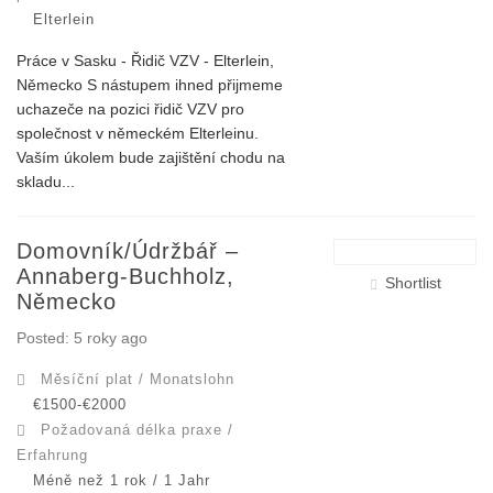
Elterlein
Práce v Sasku - Řidič VZV - Elterlein,
Německo S nástupem ihned přijmeme
uchazeče na pozici řidič VZV pro
společnost v německém Elterleinu.
Vaším úkolem bude zajištění chodu na
skladu...
Domovník/údržbář –
Annaberg-Buchholz,
Shortlist
Německo
Posted: 5 roky ago
Měsíční plat / Monatslohn
€1500-€2000
Požadovaná délka praxe /
Erfahrung
Méně než 1 rok / 1 Jahr