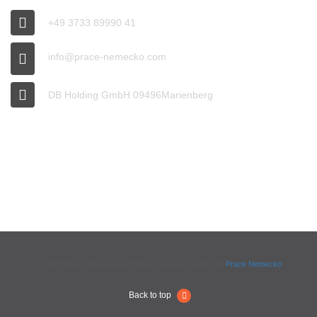
+49 3733 89990 41
info@prace-nemecko.com
DB Holding GmbH 09496Marienberg
OFFICE HOURS
9:00 - 16:00
© 2020 Prace Nemecko All rights reserved. Design by
Prace Nemecko
Back to top