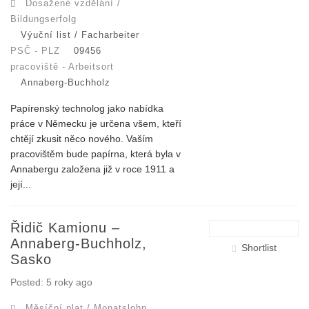
Dosažené vzdělání /
Bildungserfolg
Výuční list / Facharbeiter
PSČ - PLZ
09456
pracoviště - Arbeitsort
Annaberg-Buchholz
Papírenský technolog jako nabídka
práce v Německu je určena všem, kteří
chtějí zkusit něco nového. Vaším
pracovištěm bude papírna, která byla v
Annabergu založena již v roce 1911 a
její...
Řidič Kamionu –
Annaberg-Buchholz,
Shortlist
Sasko
Posted: 5 roky ago
Měsíční plat / Monatslohn