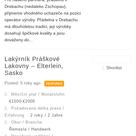
Drebachu (nedaleko Zschopau),
přijmeme vhodného uchazeče na pozici
operátor výroby. Přádelna v Drebachu
má dlouholetou tradici, její výrobky
dosahují špičkové kvality a jsou
dováženy do...
Lakýrník Práškové
Lakovny – Elterlein,
Shortlist
Sasko
Posted: 5 roky ago
FEATURED
Měsíční plat / Monatslohn
€1500-€2000
Požadovaná délka praxe /
Erfahrung
2 roky / 2 Jahre
Obor / Branche
Řemesla / Handwerk