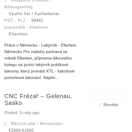
Dosažené vzdělání /
Bildungserfolg
Výuční list / Facharbeiter
PSČ - PLZ
09481
pracoviště - Arbeitsort
Elternlein
Práce v Německu - Lakýrník - Elterlein,
Německo Pro našeho partnera ve
městě Elterlein, přijmeme šikovného
kolegu na pozici lakýrník práškové
lakovny, který provádí KTL - katodové
ponorkové lakování. Náplní...
CNC Frézař – Gelenau,
Sasko
Shortlist
Posted: 5 roky ago
Měsíční plat / Monatslohn
€2000-€2500