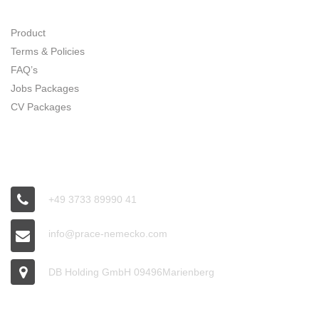
SITE MAP
Product
Terms & Policies
FAQ’s
Jobs Packages
CV Packages
CONNECT
+49 3733 89990 41
info@prace-nemecko.com
DB Holding GmbH 09496Marienberg
OFFICE HOURS